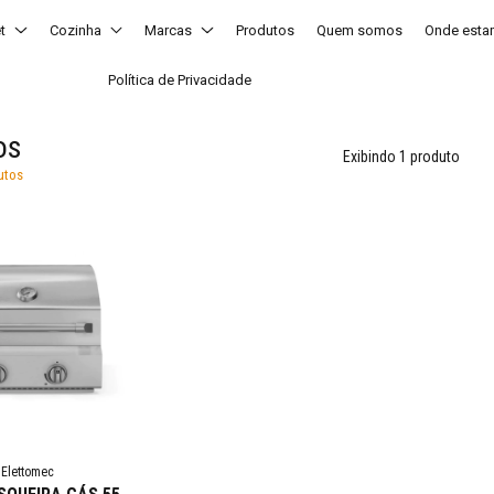
t
Cozinha
Marcas
Produtos
Quem somos
Onde est
Política de Privacidade
os
Exibindo 1 produto
utos
Elettomec