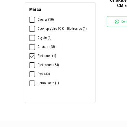
CHURRAS
CM 
Marca
Cheffer (10)
Com
Cooktop Vetro 90 Cm Elettromec (1)
Coyote (1)
Crissair (48)
Elettomec (1)
Elettromec (64)
Evol (33)
Forno Santo (1)