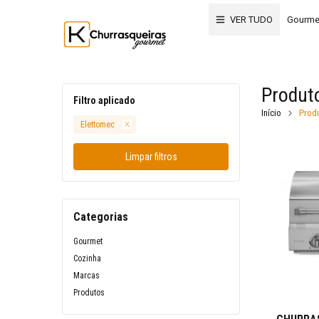
VER TUDO
Gourme
Produt
Filtro aplicado
Início
Prod
Elettomec
Limpar filtros
Categorias
Gourmet
Cozinha
Marcas
Produtos