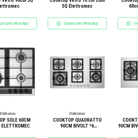
 Vetro 90cm 5Q
Cooktop Vetro 70 cm com
Cooktop
lettromec
5Q Elettromec
60c
pre pelo WhatsApp
Compre pelo WhatsApp
Co
Elettromec
Elettromec
OP SOLE 60CM
COOKTOP QUADRATTO
COOKT
T ELETTROMEC
90CM BIVOLT *6
90CM BI
QUEIMADORES
ELETTROMEC