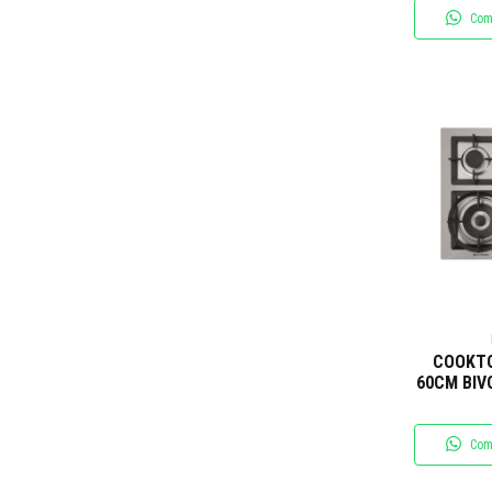
Com
COOKT
60CM BIV
Com