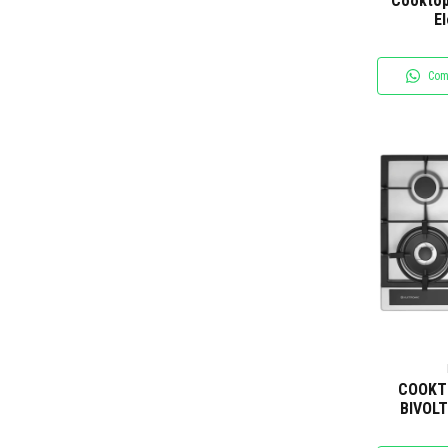
Cooktop
E
Com
COOKT
BIVOL