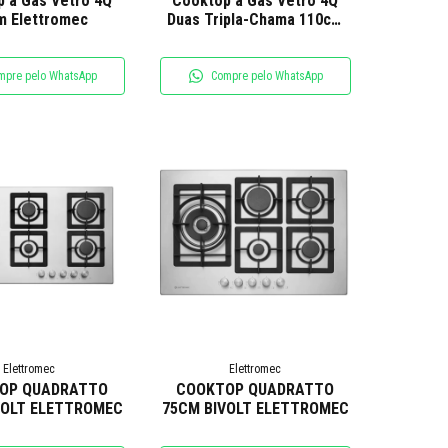
 a Gás Vetro 4Q
Cooktop a Gás Vetro 4Q
m Elettromec
Duas Tripla-Chama 110cm
Bivolt Elettromec
mpre pelo WhatsApp
Compre pelo WhatsApp
Elettromec
Elettromec
OP QUADRATTO
COOKTOP QUADRATTO
VOLT ELETTROMEC
75CM BIVOLT ELETTROMEC