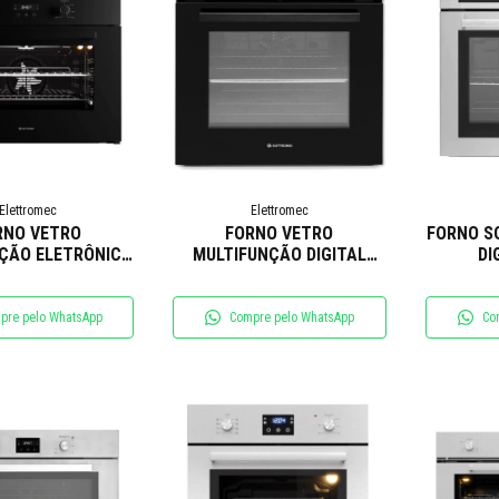
Elettromec
Elettromec
RNO VETRO
FORNO VETRO
FORNO S
ÇÃO ELETRÔNICO
MULTIFUNÇÃO DIGITAL
DI
0V ELETTROMEC
60CM ELETTROMEC
E
pre pelo WhatsApp
Compre pelo WhatsApp
Co