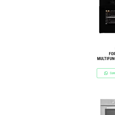
FO
MULTIFUN
60CM 22
Com