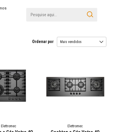
amos
Ordenar por
Elettromec
Elettromec