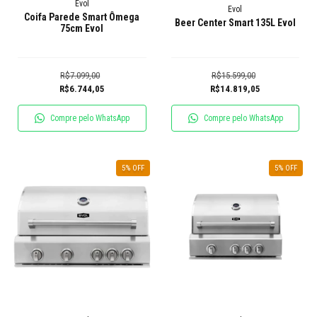
Evol
Evol
Coifa Parede Smart Ômega
Beer Center Smart 135L Evol
75cm Evol
R$7.099,00
R$15.599,00
R$6.744,05
R$14.819,05
Compre pelo WhatsApp
Compre pelo WhatsApp
5
% OFF
5
% OFF