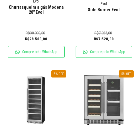
Evol
Evol
Churrasqueira a gás Modena
Side Burner Evol
28″ Evol
R$30.000,00
R$7.925,00
R$28.500,00
R$7.528,00
Compre pelo WhatsApp
Compre pelo WhatsApp
5
% OFF
5
% OFF