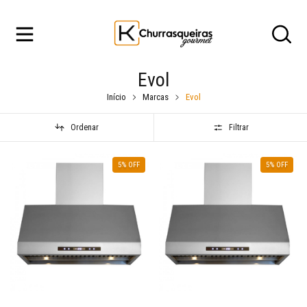
Evol
Início
Marcas
Evol
Ordenar
Filtrar
5
% OFF
5
% OFF