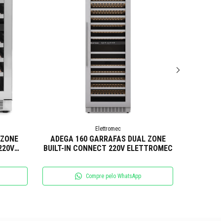
Elettromec
 ZONE
ADEGA 160 GARRAFAS DUAL ZONE
ADEGA 
220V
BUILT-IN CONNECT 220V ELETTROMEC
ZONE B
Compre pelo WhatsApp