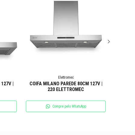
Elettromec
127V |
COIFA MILANO PAREDE 80CM 127V |
COIFA A
220 ELETTROMEC
Compre pelo WhatsApp