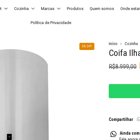
t
Cozinha
Marcas
Produtos
Quem somos
Onde est
Política de Privacidade
Início
Cozinha
5
% OFF
Coifa Il
R$8.999,00
Compartilhar
Ainda com
Fale agora 