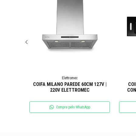
Elettromec
7V | 220V
COIFA MILANO PAREDE 60CM 127V |
COI
220V ELETTROMEC
CON
p
Compre pelo WhatsApp