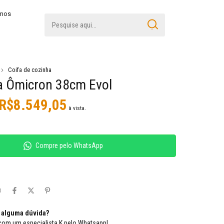
amos
Coifa de cozinha
ha Ômicron 38cm Evol
R$8.549,05
à vista.
Compre pelo WhatsApp
 alguma dúvida?
com um especialista K pelo Whatsapp!