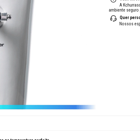
A Kchurras
ambiente seguro 
Quer pers
Nossos esp