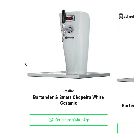
Cheffer
Bartender & Smart Chopeira White
Ceramic
ra Dual
Barte
Compre pelo WhatsApp
p