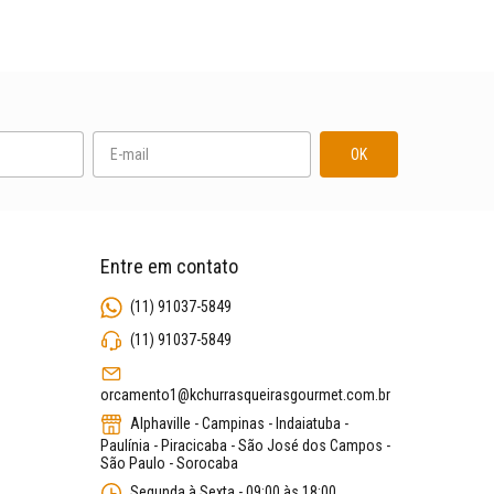
Entre em contato
(11) 91037-5849
(11) 91037-5849
orcamento1@kchurrasqueirasgourmet.com.br
Alphaville - Campinas - Indaiatuba -
Paulínia - Piracicaba - São José dos Campos -
São Paulo - Sorocaba
Segunda à Sexta - 09:00 às 18:00